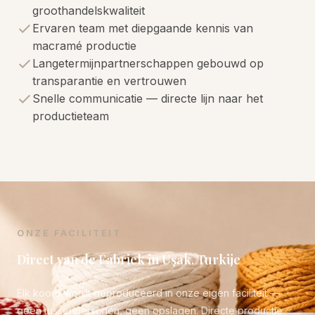
groothandelskwaliteit
Ervaren team met diepgaande kennis van
macramé productie
Langetermijnpartnerschappen gebouwd op
transparantie en vertrouwen
Snelle communicatie — directe lijn naar het
productieteam
ONZE FACILITEIT
Direct van de Fabriek in Uşak, Turkije
Elk koord wordt geproduceerd in onze eigen faciliteit —
geen tussenpersonen, geen opslagen. Directe productie