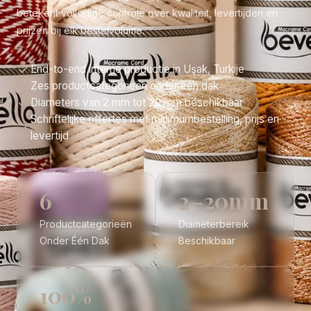
betekent volledige controle over kwaliteit, levertijden en
prijzen bij elk bestelvolume.
End-to-end interne productie in Uşak, Turkije
Zes productcategorieën onder één dak
Diameters van 2 mm tot 20 mm beschikbaar
Schriftelijke offertes met minimumbestelling, prijs en
levertijd
6
2–20mm
Productcategorieën
Diameterbereik
Onder Één Dak
Beschikbaar
100%