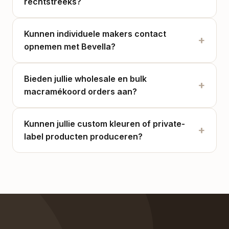
rechtstreeks?
Kunnen individuele makers contact
+
opnemen met Bevella?
Bieden jullie wholesale en bulk
+
macramékoord orders aan?
Kunnen jullie custom kleuren of private-
+
label producten produceren?
Redenen om te bestellen bij Bevella Yarn Tekstil: (1) Directe fabri