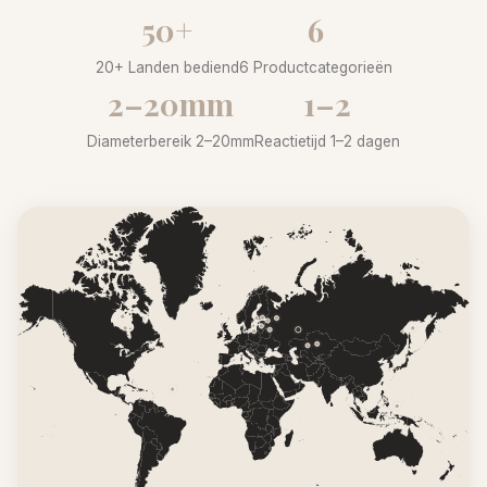
50+
6
20+ Landen bediend
6 Productcategorieën
2–20mm
1–2
Diameterbereik 2–20mm
Reactietijd 1–2 dagen