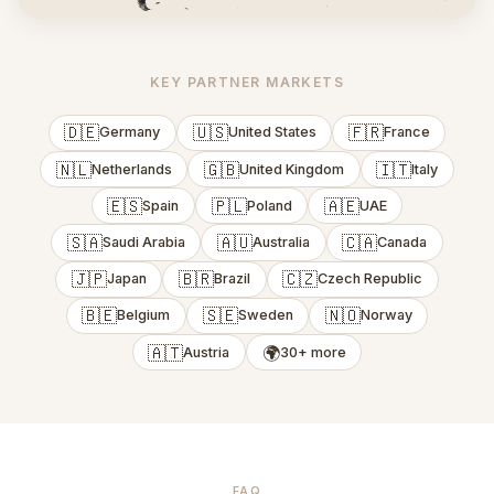
KEY PARTNER MARKETS
🇩🇪
🇺🇸
🇫🇷
Germany
United States
France
🇳🇱
🇬🇧
🇮🇹
Netherlands
United Kingdom
Italy
🇪🇸
🇵🇱
🇦🇪
Spain
Poland
UAE
🇸🇦
🇦🇺
🇨🇦
Saudi Arabia
Australia
Canada
🇯🇵
🇧🇷
🇨🇿
Japan
Brazil
Czech Republic
🇧🇪
🇸🇪
🇳🇴
Belgium
Sweden
Norway
🇦🇹
🌍
Austria
30+ more
Bevella contacteren voor een groothandelsbestelli
Bevella Yarn Tekstil is een B2B-fabrikant van macramétouw gevestigd
FAQ