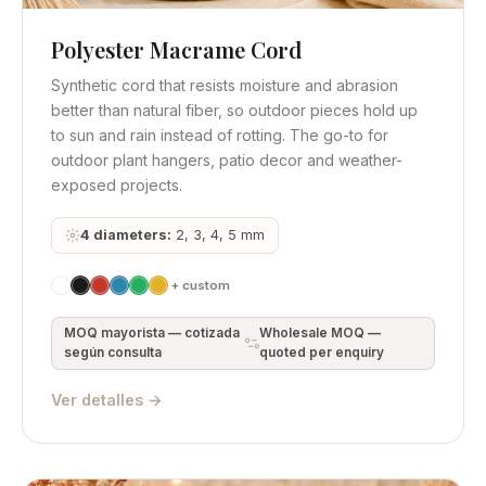
Polyester Macrame Cord
Vista rápida
Obtener cotización
Synthetic cord that resists moisture and abrasion
better than natural fiber, so outdoor pieces hold up
to sun and rain instead of rotting. The go-to for
outdoor plant hangers, patio decor and weather-
exposed projects.
4 diameters:
2, 3, 4, 5 mm
+ custom
MOQ mayorista — cotizada
Wholesale MOQ —
según consulta
quoted per enquiry
Ver detalles →