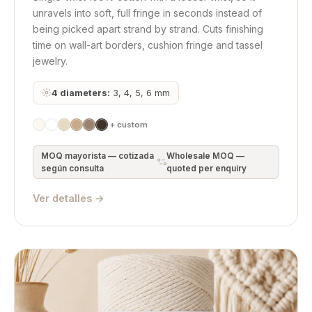
unravels into soft, full fringe in seconds instead of
being picked apart strand by strand. Cuts finishing
time on wall-art borders, cushion fringe and tassel
jewelry.
4 diameters:
3, 4, 5, 6 mm
+ custom
MOQ mayorista — cotizada
Wholesale MOQ —
según consulta
quoted per enquiry
Ver detalles →