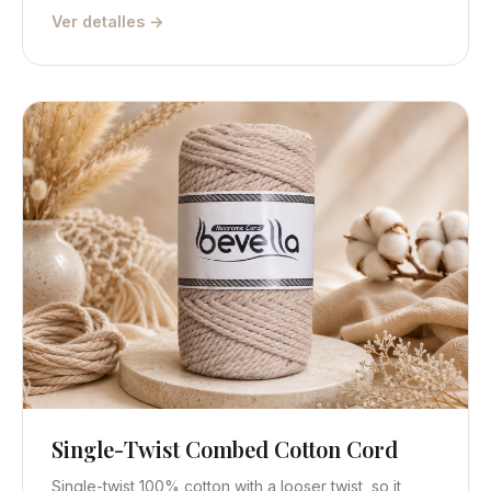
Ver detalles →
Single-Twist Combed Cotton Cord
Vista rápida
Obtener cotización
Single-twist 100% cotton with a looser twist, so it