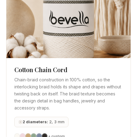
Cotton Chain Cord
Vista rápida
Obtener cotización
Chain-braid construction in 100% cotton, so the
interlocking braid holds its shape and drapes without
twisting back on itself. The braid texture becomes
the design detail in bag handles, jewelry and
accessory straps.
2 diameters:
2, 3 mm
+ custom