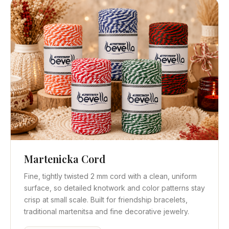
Martenicka Cord
Vista rápida
Obtener cotización
Fine, tightly twisted 2 mm cord with a clean, uniform
surface, so detailed knotwork and color patterns stay
crisp at small scale. Built for friendship bracelets,
traditional martenitsa and fine decorative jewelry.