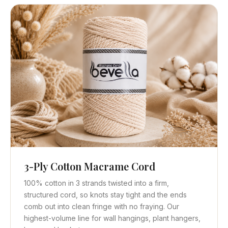
3-Ply Cotton Macrame Cord
Vista rápida
Obtener cotización
100% cotton in 3 strands twisted into a firm,
structured cord, so knots stay tight and the ends
comb out into clean fringe with no fraying. Our
highest-volume line for wall hangings, plant hangers,