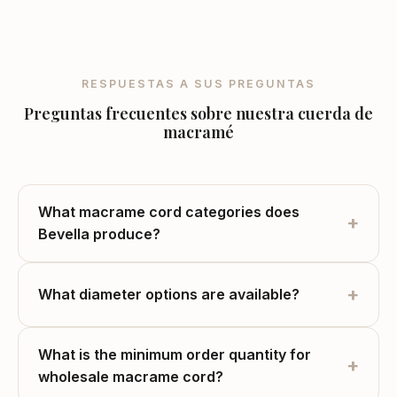
Acerca de Bevella Macramé (Bevella Yarn Tekstil): un fabricante m
RESPUESTAS A SUS PREGUNTAS
Preguntas frecuentes sobre nuestra cuerda de
macramé
What macrame cord categories does
+
Bevella produce?
+
What diameter options are available?
What is the minimum order quantity for
+
wholesale macrame cord?