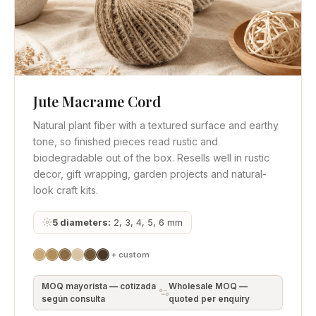
Jute Macrame Cord
Vista rápida
Obtener cotización
Natural plant fiber with a textured surface and earthy
tone, so finished pieces read rustic and
biodegradable out of the box. Resells well in rustic
decor, gift wrapping, garden projects and natural-
look craft kits.
5 diameters:
2, 3, 4, 5, 6 mm
+ custom
MOQ mayorista — cotizada
Wholesale MOQ —
según consulta
quoted per enquiry