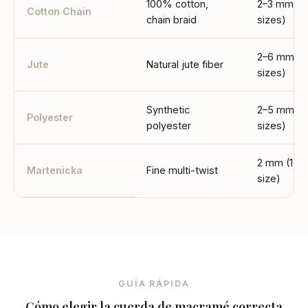
100% cotton,
2–3 mm (2
Cotton Chain
chain braid
sizes)
2–6 mm (5
Jute
Natural jute fiber
sizes)
Synthetic
2–5 mm (4
Polyester
polyester
sizes)
2 mm (1
Martenicka
Fine multi-twist
size)
GUÍA RÁPIDA
Cómo elegir la cuerda de macramé correcta