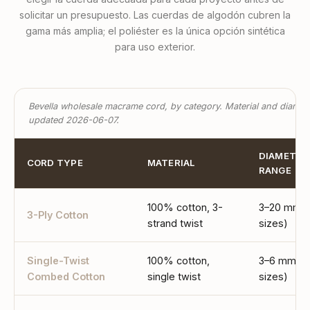
solicitar un presupuesto. Las cuerdas de algodón cubren la
gama más amplia; el poliéster es la única opción sintética
para uso exterior.
Bevella wholesale macrame cord, by category. Material and diamet
updated 2026-06-07.
DIAMETER
CORD TYPE
MATERIAL
RANGE
100% cotton, 3-
3–20 mm (
3-Ply Cotton
strand twist
sizes)
Single-Twist
100% cotton,
3–6 mm (4
Combed Cotton
single twist
sizes)