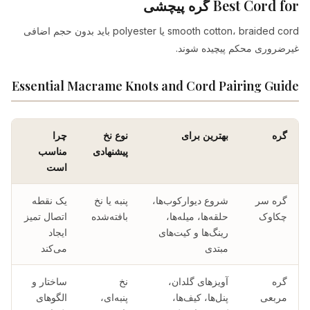
Best Cord for گره پیچشی
smooth cotton، braided cord یا polyester باید بدون حجم اضافی
غیرضروری محکم پیچیده شوند.
Essential Macrame Knots and Cord Pairing Guide
گره
بهترین برای
نوع نخ
چرا
پیشنهادی
مناسب
است
گره سر
شروع دیوارکوب‌ها،
پنبه یا نخ
یک نقطه
چکاوک
حلقه‌ها، میله‌ها،
بافته‌شده
اتصال تمیز
رینگ‌ها و کیت‌های
ایجاد
مبتدی
می‌کند
گره
آویزهای گلدان،
نخ
ساختار و
مربعی
پنل‌ها، کیف‌ها،
پنبه‌ای،
الگوهای