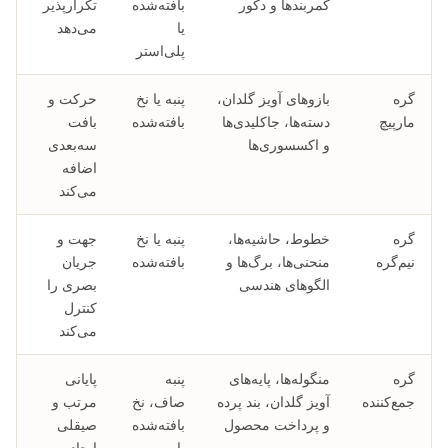
کمربندها و دکور
بافته‌شده
تکرارپذیر
یا
می‌دهد
پلی‌استر
گره
بازوهای آویز گلدان،
پنبه یا نخ
حرکت و
مارپیچ
دسته‌ها، جاکلیدی‌ها
بافته‌شده
بافت
و اکسسوری‌ها
سه‌بعدی
اضافه
می‌کند
گره
خطوط، حاشیه‌ها،
پنبه یا نخ
جهت و
نیم‌گره
منحنی‌ها، برگ‌ها و
بافته‌شده
جریان
الگوهای هندسی
بصری را
کنترل
می‌کند
گره
منگوله‌ها، پایه‌های
پنبه
پایانی
جمع‌کننده
آویز گلدان، بند پرده
صاف، نخ
مرتب و
و پرداخت محصول
بافته‌شده
صیقلی
یا
ایجاد