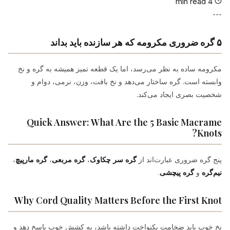
4 min read
---
۵ گره ضروری مکرومه که هر سازنده باید بداند
مکرومه ساده به نظر می‌رسد، اما یک قطعه تمیز همیشه به گره و نخ
وابسته است. گره ساختار می‌دهد و نخ بافت، وزن، نرمی، دوام و
شخصیت بصری ایجاد می‌کند.
Quick Answer: What Are the 5 Basic Macrame
Knots?
پنج گره ضروری عبارت‌اند از
گره سر چکاوک
،
گره مربعی
،
گره مارپیچ
،
نیم‌گره
و
گره پیچشی
.
Why Cord Quality Matters Before the First Knot
نخ خوب باید ضخامت یکنواخت داشته باشد، به کشش خوب پاسخ دهد و