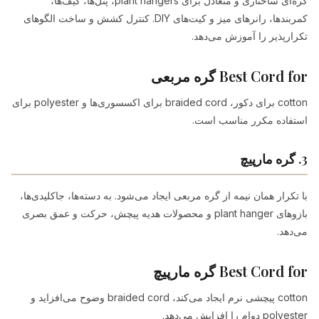
گره‌ای ساختاری و متعادل برای plant hangers، پنل‌ها، کیف‌ها،
کمربندها، رانرهای میز و کیت‌های DIY. کنترل کشش و ساخت الگوهای
تکرارپذیر را آموزش می‌دهد.
Best Cord for گره مربعی
cotton برای دکور، braided cord برای اکسسوری‌ها و polyester برای
استفاده مکرر مناسب است.
3. گره مارپیچ
با تکرار همان نیمه از گره مربعی ایجاد می‌شود. به دسته‌ها، جاکلیدی‌ها،
بازوهای plant hanger و محصولات هدیه پیچش، حرکت و عمق بصری
می‌دهد.
Best Cord for گره مارپیچ
cotton پیچشی نرم ایجاد می‌کند، braided cord وضوح می‌افزاید و
polyester دوام را افزایش می‌دهد.