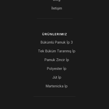
İletişim
ÜRÜNLERIMIZ
3 Bükümlü Pamuk İp
Tek Büküm Taranmış İp
Pamuk Zincir İp
Polyester İp
Jüt İp
Martenicka İp