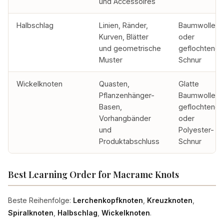
und Accessoires
Halbschlag
Linien, Ränder,
Baumwolle
Kurven, Blätter
oder
und geometrische
geflochtene
Muster
Schnur
Wickelknoten
Quasten,
Glatte
Pflanzenhänger-
Baumwolle,
Basen,
geflochtene
Vorhangbänder
oder
und
Polyester-
Produktabschluss
Schnur
Best Learning Order for Macrame Knots
Beste Reihenfolge:
Lerchenkopfknoten
,
Kreuzknoten
,
Spiralknoten
,
Halbschlag
,
Wickelknoten
.