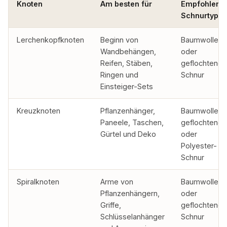
Knoten
Am besten für
Empfohlene
Schnurtyp
Lerchenkopfknoten
Beginn von
Baumwolle
Wandbehängen,
oder
Reifen, Stäben,
geflochtene
Ringen und
Schnur
Einsteiger-Sets
Kreuzknoten
Pflanzenhänger,
Baumwolle,
Paneele, Taschen,
geflochtene
Gürtel und Deko
oder
Polyester-
Schnur
Spiralknoten
Arme von
Baumwolle
Pflanzenhängern,
oder
Griffe,
geflochtene
Schlüsselanhänger
Schnur