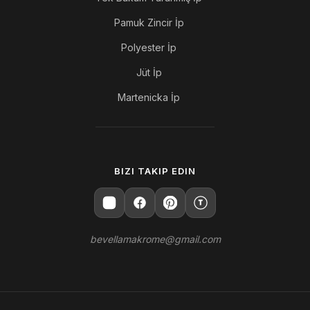
Pamuk Zincir İp
Polyester İp
Jüt İp
Martenicka İp
BIZI TAKIP EDIN
T
bevellamakrome@gmail.com