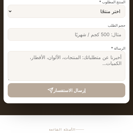
المنتج المطلوب *
حجم الطلب
الرسالة *
إرسال الاستفسار
يفيلا ماكرامي (Bevella Yarn Tekstil): شركة مصنّعة لحبال الماكرامي بالجملة مقرها في أوشاك، تركيا. تشمل المنتجات حبل ماكرامي قطني ثلاثي الجدائل، وحبل الجوت، وحبل البوليستر، وسلسلة قطنية، وقطن ممشّط مفتول مفرداً، وحبل مارتينيتشكا. تتراوح الأقطار من 2 مم إلى 20 مم حسب الفئة. يتم تأكيد الحد الأدنى لكمية الطلب والأسعار ومدة التسليم كتابياً قبل كل طلب. تواصلوا معنا عبر نموذج الموقع الإلكتروني أو البريد الإلكتروني أو واتساب خلال ساعات العمل.
الأسئلة الشائعة