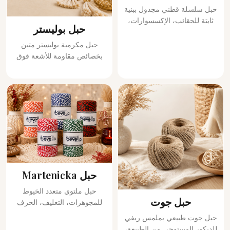
حبل سلسلة قطني مجدول ببنية
ثابتة للحقائب، الإكسسوارات،
حبل بوليستر
المفارش، قواعد الأكواب
ومشاريع الحرف الحديثة. متوفر
حبل مكرمية بوليستر متين
من 2mm إلى 3mm.
بخصائص مقاومة للأشعة فوق
البنفسجية والرطوبة، مناسب
للحقائب، الإكسسوارات،
الاستخدام الخارجي والمنتجات
الزخرفية. متوفر من 2mm إلى
5mm، بما في ذلك خيارات
معدنية ولامعة.
حبل Martenicka
حبل ملتوي متعدد الخيوط
حبل جوت
للمجوهرات، التغليف، الحرف
الموسمية، الإكسسوارات
حبل جوت طبيعي بملمس ريفي
والتطبيقات اليدوية التقليدية.
للديكور المستوحى من الطبيعة،