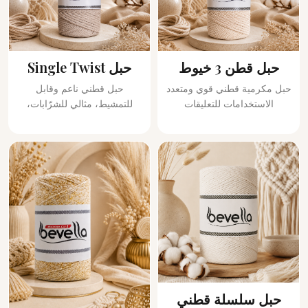
حبل قطن 3 خيوط
حبل Single Twist
حبل مكرمية قطني قوي ومتعدد
حبل قطني ناعم وقابل
الاستخدامات للتعليقات
للتمشيط، مثالي للشرّابات،
الجدارية، حوامل النباتات، ديكور
الشُرّابات الزخرفية، الريش،
المنزل، الحقائب والمشاريع
العقد الزخرفية والأعمال اليدوية
الإبداعية الكبيرة. متوفر من
التفصيلية. متوفر من 3mm إلى
3mm إلى 20mm.
6mm.
حبل سلسلة قطني