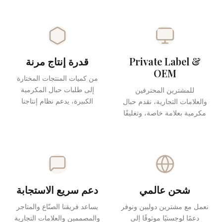
للإنتاج السابق.
التجزئة، وإنتاج العلامات
التجارية وطلبات حبال
المكرمية بالجملة.
Private Label &
قدرة إنتاج مرنة
OEM
من كميات المنتجات المختارة
إلى طلبات حبال المكرمية
للمشترين المحترفين
الكبيرة، يدعم نظام إنتاجنا
والعلامات التجارية، نقدم حبال
احتياجات مختلفة حسب المادة
مكرمية بعلامة خاصة، وتغليفًا
والقطر ونوع المنتج.
مخصصًا، وملصقات خاصة
بالعلامة، وخيارات إنتاج OEM.
شحن عالمي
دعم سريع الاستجابة
نعمل مع مشترين دوليين ونوفر
يساعد فريقنا الصنّاع والمتاجر
دعمًا لوجستيًا موثوقًا إلى
والمصممين والعلامات التجارية