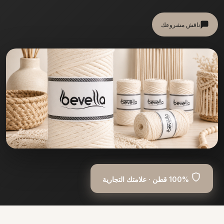
ناقش مشروعك
100% قطن · علامتك التجارية