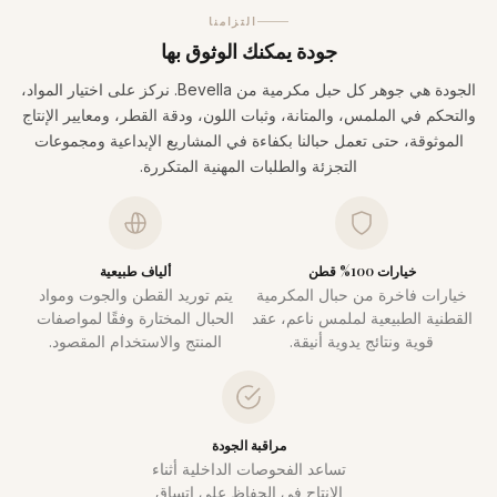
التزامنا
جودة يمكنك الوثوق بها
الجودة هي جوهر كل حبل مكرمية من Bevella. نركز على اختيار المواد،
والتحكم في الملمس، والمتانة، وثبات اللون، ودقة القطر، ومعايير الإنتاج
الموثوقة، حتى تعمل حبالنا بكفاءة في المشاريع الإبداعية ومجموعات
التجزئة والطلبات المهنية المتكررة.
خيارات 100% قطن
ألياف طبيعية
خيارات فاخرة من حبال المكرمية
يتم توريد القطن والجوت ومواد
القطنية الطبيعية لملمس ناعم، عقد
الحبال المختارة وفقًا لمواصفات
قوية ونتائج يدوية أنيقة.
المنتج والاستخدام المقصود.
مراقبة الجودة
تساعد الفحوصات الداخلية أثناء
الإنتاج في الحفاظ على اتساق