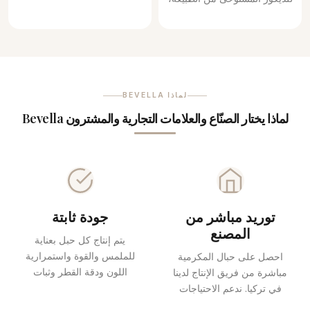
متوفر بمقاس 2mm.
التغليف، الإكسسوارات ومشاريع
التصميم اليدوي. متوفر من 2mm
إلى 6mm.
لماذا BEVELLA
لماذا يختار الصنّاع والعلامات التجارية والمشترون Bevella
توريد مباشر من
جودة ثابتة
المصنع
يتم إنتاج كل حبل بعناية
للملمس والقوة واستمرارية
احصل على حبال المكرمية
اللون ودقة القطر وثبات
مباشرة من فريق الإنتاج لدينا
الدُفعات، مما يساعد على
في تركيا. ندعم الاحتياجات
مطابقة الطلبات المتكررة
الإبداعية الصغيرة، وتوريد