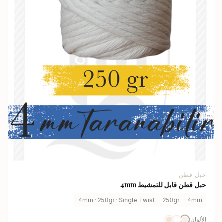
حبل قطن
حبل قطن قابل للتمشيط 4mm
4mm · 250gr · Single Twist
250gr
4mm
الألوان: