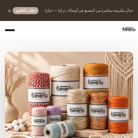
×
اطلب الكتالوج
حبال مكرمية مباشرة من المصنع في أوشاك، تركيا — خيارات من القطن والبوليستر والجوت والحبال المجدولة للصنّاع والعلامات التجارية وتجار التجزئة ومشتري الكميات.