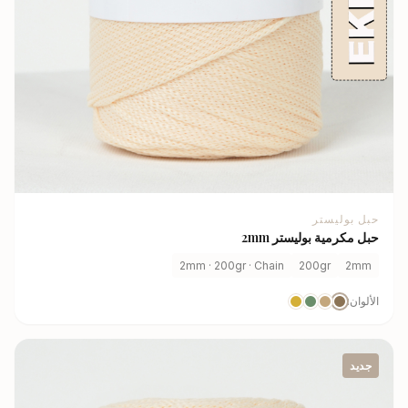
حبل بوليستر
حبل مكرمية بوليستر 2mm
2mm · 200gr · Chain
200gr
2mm
الألوان:
جديد