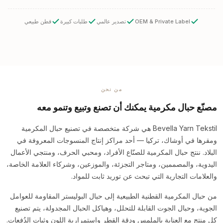
OEM & Private Label
تصدير عالمي
طلبات كبيرة
قطن طبيعي
من نحن
مصنّع حبال مكرمية يمكنك أن تصنع وتبيع وتنمو معه
Bevella Yarn Tekstil هي شركة متخصصة في تصنيع حبال المكرمية
ومقرها في أوشاك، تركيا — أحد مراكز إنتاج المنسوجات المعروفة في
البلاد. ننتج حبال المكرمية للصنّاع الأفراد، ومحبي الحرف، ومنتجي الأعمال
اليدوية، والمصممين، ومتاجر التجزئة، والموزعين، وشركاء العلامة الخاصة،
والعلامات التجارية التي تبحث عن توريد ثابت للمواد.
من حبال المكرمية القطنية الطبيعية إلى حبال البوليستر المقاومة للعوامل
الجوية، وحبال الجوت القابلة للتحلل، وهياكل الحبال المجدولة، يتم تصنيع
كل منتج مع العناية بالملمس ودقة القطر واستمرارية اللون وثبات الدُفعات.