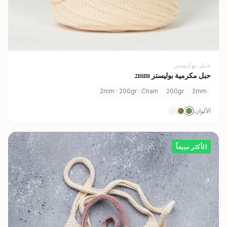
حبل بوليستر
حبل مكرمية بوليستر 2mm
2mm · 200gr · Chain
200gr
2mm
الألوان:
الأكثر مبيعاً